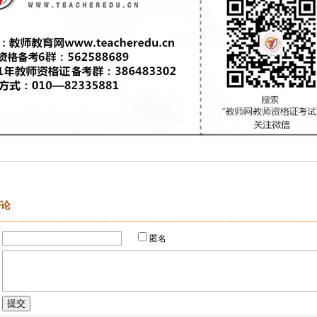
评论
：
匿名
：