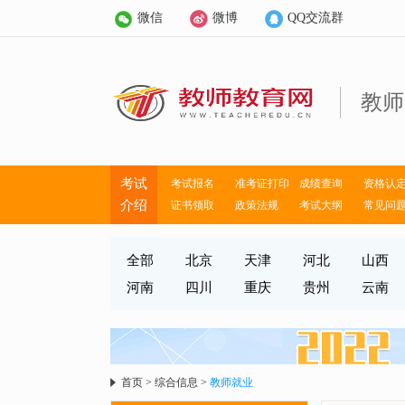
微信
微博
QQ交流群
教师
考试
考试报名
准考证打印
成绩查询
资格认
介绍
证书领取
政策法规
考试大纲
常见问
全部
北京
天津
河北
山西
河南
四川
重庆
贵州
云南
首页
>
综合信息
>
教师就业