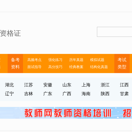
资格证
备考
考试
定
高频考点
强化练习
历年真题
模拟试题
资料
类型
题
面试指导
高分技巧
经典教案
结构化真题
湖北
江苏
安徽
山东
上海
浙江
江西
辽宁
吉林
广东
广西
海南
陕西
甘肃