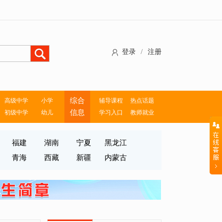
登录
/
注册
综合
高级中学
小学
辅导课程
热点话题
信息
初级中学
幼儿
学习入口
教师就业
福建
湖南
宁夏
黑龙江
青海
西藏
新疆
内蒙古