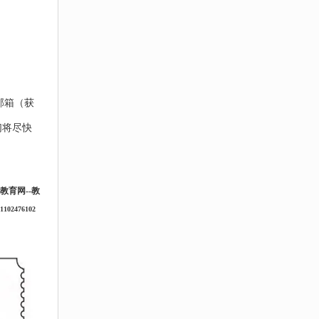
邮箱（获
们将尽快
教育网
--
教
02476102