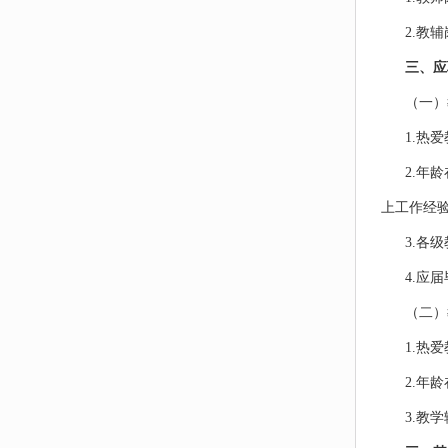
2.教
三、应
（一）
1.热
2.年
上工作经
3.各
4.应
（二）
1.热
2.年
3.教