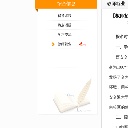
综合信息
教师就业
【教师招
辅导课程
热点话题
学习交流
报名时
教师就业
一、学
西安交
身为189
发扬了交
环境，用
安交通大学
南校区的
二、招
1.教