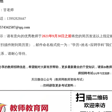
他
：甘老师
：13992828447
4342507@qq.com
示：请有意向的优秀教师于
2021年9月30日之前
将您的简历发送以上指定
扫描件附到简历里），邮件命名格式统一为：“学历+姓名+应聘学科”我
联系，请耐心等待。
分享的
教师招聘信息，
希望能对大家有所帮助，更多最新最全的干货知识，请
添
教师
加
师
招聘
考试
QQ学习交流群：11
关注微信公众号（
教师网教师资格考试
）
↓↓扫码获取更多考试资料↓↓