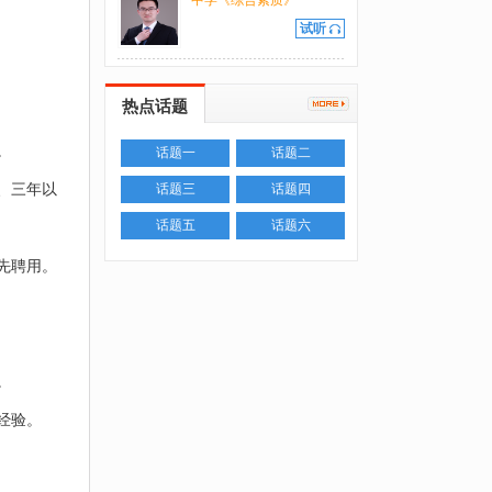
中学《综合素质》
试听
热点话题
。
话题一
话题二
、三年以
话题三
话题四
话题五
话题六
先聘用。
。
经验。