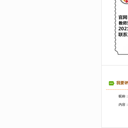
我要
昵称
内容