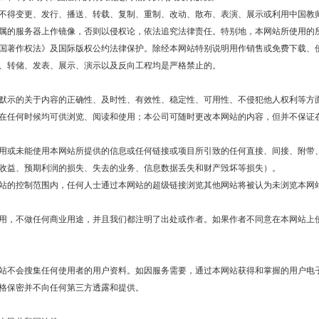
得变更、发行、播送、转载、复制、重制、改动、散布、表演、展示或利用中国教
属的服务器上作镜像，否则以侵权论，依法追究法律责任。特别地，本网站所使用的
国著作权法》及国际版权公约法律保护。除经本网站特别说明用作销售或免费下载、
、转储、发表、展示、演示以及反向工程均是严格禁止的。
示的关于内容的正确性、及时性、有效性、稳定性、可用性、不侵犯他人权利等方
在任何时候均可供浏览、阅读和使用；本公司可随时更改本网站的内容，但并不保证
或未能使用本网站所提供的信息或任何链接或项目所引致的任何直接、间接、附带
收益、预期利润的损失、失去的业务、信息数据丢失和财产毁坏等损失）。
的控制范围内，任何人士通过本网站的超级链接浏览其他网站将被认为未浏览本网
，不做任何商业用途，并且我们都注明了出处或作者。如果作者不同意在本网站上
不会搜集任何使用者的用户资料。如因服务需要，通过本网站获得和掌握的用户电
格保密并不向任何第三方透露和提供。