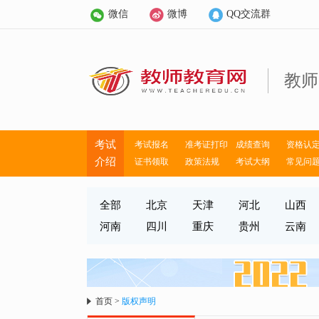
微信
微博
QQ交流群
教师
考试
考试报名
准考证打印
成绩查询
资格认
介绍
证书领取
政策法规
考试大纲
常见问
全部
北京
天津
河北
山西
河南
四川
重庆
贵州
云南
首页
>
版权声明