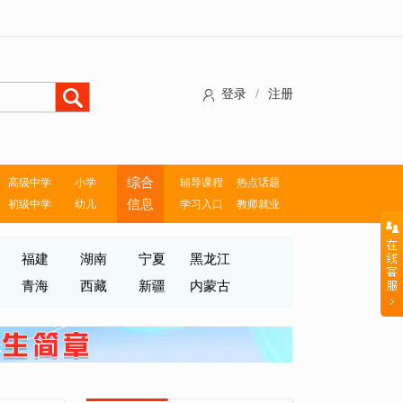
登录
/
注册
综合
高级中学
小学
辅导课程
热点话题
信息
初级中学
幼儿
学习入口
教师就业
福建
湖南
宁夏
黑龙江
青海
西藏
新疆
内蒙古