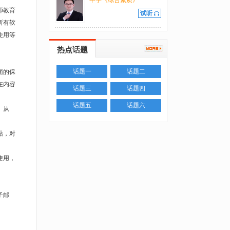
中学《综合素质》
师教育
试听
所有软
使用等
热点话题
话题一
话题二
面的保
在内容
话题三
话题四
话题五
话题六
、从
站，对
使用，
子邮