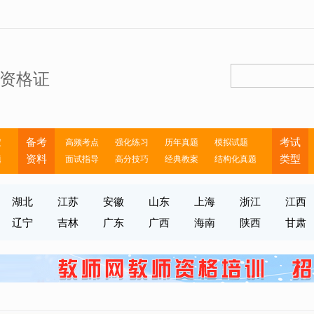
资格证
备考
考试
定
高频考点
强化练习
历年真题
模拟试题
资料
类型
题
面试指导
高分技巧
经典教案
结构化真题
湖北
江苏
安徽
山东
上海
浙江
江西
辽宁
吉林
广东
广西
海南
陕西
甘肃