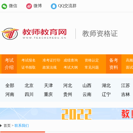
微信
微博
QQ交流群
教师资格证
考试
备考
考试报名
准考证打印
成绩查询
资格认定
高频
介绍
资料
证书领取
政策法规
考试大纲
常见问题
面试
全部
北京
天津
河北
山西
湖北
江苏
河南
四川
重庆
贵州
云南
辽宁
吉林
首页
>
联系我们