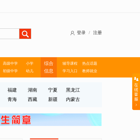
登录
/
注册
综合
高级中学
小学
辅导课程
热点话题
信息
初级中学
幼儿
学习入口
教师就业
福建
湖南
宁夏
黑龙江
青海
西藏
新疆
内蒙古