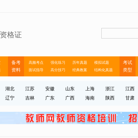
资格证
备考
考试
定
高频考点
强化练习
历年真题
模拟试题
资料
类型
题
面试指导
高分技巧
经典教案
结构化真题
湖北
江苏
安徽
山东
上海
浙江
江西
辽宁
吉林
广东
广西
海南
陕西
甘肃