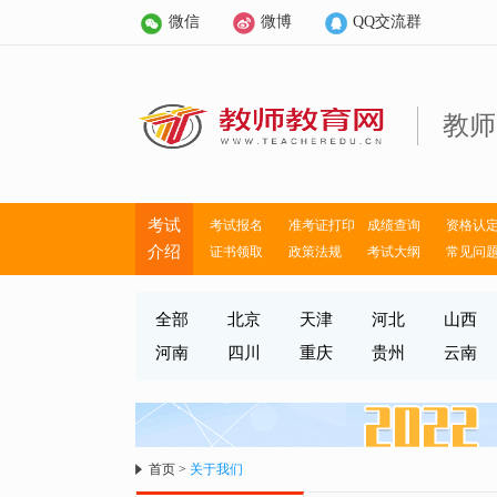
微信
微博
QQ交流群
教师
考试
考试报名
准考证打印
成绩查询
资格认
介绍
证书领取
政策法规
考试大纲
常见问
全部
北京
天津
河北
山西
河南
四川
重庆
贵州
云南
首页
>
关于我们