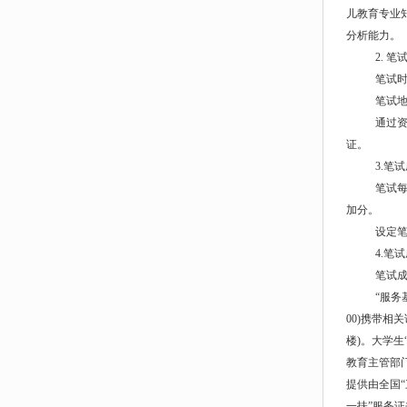
儿教育专业
分析能力。
2. 
笔试时间
笔试
通过资
证。
3.笔
笔试每
加分。
设定笔
4.笔
笔试
“服务
00)携带相
楼)。大学生
教育主管部
提供由全国
一扶”服务