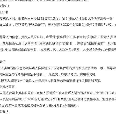
招聘程序
网上报名
名方式及时间。报名采用网络报名的方式进行。报名网站为“怀远县人事考试服务平台
huaiyuan.pzhl.net，以下简称‘报名系统’)”。报名时间为2022年9月2日9：00至9月8日17：0
名需录入的信息。报考人员报名前，应通过“皖事通”APP实名申领“安康码”。报考人员
名，经短信验证后，认真阅读《考试期间疫情防控须知》，并签署“诚信承诺书”，填写
照片(近期免冠正面证件照，jpg格式，尺寸为295×413像素，大小20-100kb)，并提
关要求
报考人员填写的信息必须与本人实际情况、报考条件和所报考的岗位要求相一致。凡弄
其实际情况与报考条件规定不符的，一经查实，即取消考试、聘用等资格。
每位报考人员限报一个岗位，并使用本人有效居民身份证进行报名和参加考试。
网上资格审查
考人员进行网上报名的同时，审核人员对照招聘条件逐人进行资格审查，于9月9日12:0
考人员报名后至9月9日12:00前可随时登录“报名系统”查询是否通过资格审查。通过资
位;尚未审查或未通过资格审查的可在9月9日12:00前改报。
报名确认