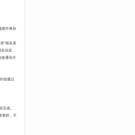
0，逾期不再补
登录“报名系
报名信息，
供有效通讯方
虚作假通过
0前完成。
格审查的，不