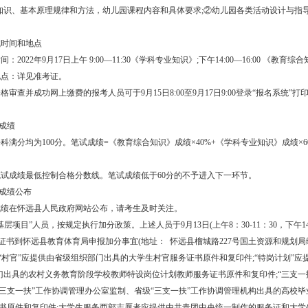
知识、基本原理规律和方法，幼儿园课程内容和具体要求;②幼儿园各类活动设计与指
笔试时间和地点
：2022年9月17日上午 9:00—11:30《学科专业知识》;下午14:00—16:00 《教育综
地点：详见准考证。
格审查并成功网上缴费的报考人员可于9月15日8:00至9月17日9:00登录“报名系统”打
试成绩
科满分均为100分。笔试成绩=《教育综合知识》成绩×40%+《学科专业知识》成绩×6
试成绩最低控制合格分数线。笔试成绩低于60分的不予进入下一环节。
试成绩公布
成绩在怀远县人民政府网站公布，请考生及时关注。
基层项目”人员，按规定执行加分政策。上述人员于9月13日(上午8：30-11：30，下午14：
关证书到怀远县教育体育局申报加分事宜(地址： 怀远县榴城路227号国土资源和规划
“村官”应提供由省级组织部门出具的大学生村官服务证书原件和复印件;“特岗计划”应
门出具的农村义务教育阶段学校教师特设岗位计划教师服务证书原件和复印件;“三支一
“三支一扶”工作协调管理办公室监制、省级“三支一扶”工作协调管理机构出具的高校毕
证书原件和复印件;大学生服务西部志愿者应提供由共青团中央统一制作的服务证和大学