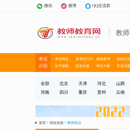
微信
微博
QQ交流群
教师
考试
考试报名
准考证打印
成绩查询
资格认
介绍
证书领取
政策法规
考试大纲
常见问
全部
北京
天津
河北
山西
河南
四川
重庆
贵州
云南
首页
>
综合信息
>
教师就业