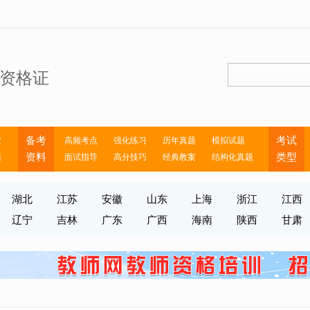
资格证
备考
考试
定
高频考点
强化练习
历年真题
模拟试题
资料
类型
题
面试指导
高分技巧
经典教案
结构化真题
湖北
江苏
安徽
山东
上海
浙江
江西
辽宁
吉林
广东
广西
海南
陕西
甘肃