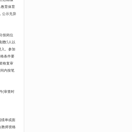
县教育体育
，公示无异
分按岗位
划数5人以
进入。参加
资格条件要
资格复审
时间内按笔
件(审查时
。
试成绩单或面
(教师资格