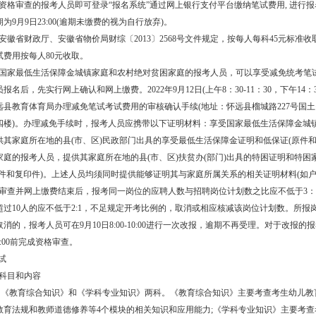
过资格审查的报考人员即可登录“报名系统”通过网上银行支付平台缴纳笔试费用, 进行
为9月9日23:00(逾期未缴费的视为自行放弃)。
据安徽省财政厅、安徽省物价局财综〔2013〕2568号文件规定，按每人每科45元标准收
试费用按每人80元收取。
享受国家最低生活保障金城镇家庭和农村绝对贫困家庭的报考人员，可以享受减免统考笔
名后，先实行网上确认和网上缴费。2022年9月12日(上午8：30-11：30，下午14：30-
远县教育体育局办理减免笔试考试费用的审核确认手续(地址：怀远县榴城路227号国
四楼)。办理减免手续时，报考人员应携带以下证明材料：享受国家最低生活保障金城
供其家庭所在地的县(市、区)民政部门出具的享受最低生活保障金证明和低保证(原件和
家庭的报考人员，提供其家庭所在地的县(市、区)扶贫办(部门)出具的特困证明和特困
原件和复印件)。上述人员均须同时提供能够证明其与家庭所属关系的相关证明材料(如户
格审查并网上缴费结束后，报考同一岗位的应聘人数与招聘岗位计划数之比应不低于3：
超过10人的应不低于2:1，不足规定开考比例的，取消或相应核减该岗位计划数。所报
消的，报考人员可在9月10日8:00-10:00进行一次改报，逾期不再受理。对于改报的
0:00前完成资格审查。
笔试
试科目和内容
为《教育综合知识》和《学科专业知识》两科。《教育综合知识》主要考查考生幼儿教
教育法规和教师道德修养等4个模块的相关知识和应用能力;《学科专业知识》主要考查