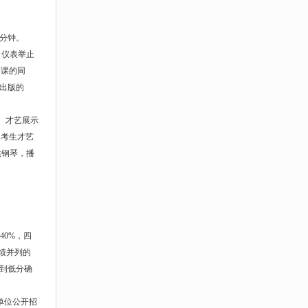
0分钟。
、仪表举止
备课的同
出版的
钟。才艺展示
。考生才艺
供钢琴，播
40%，四
绩并列的
分到低分确
单位公开招