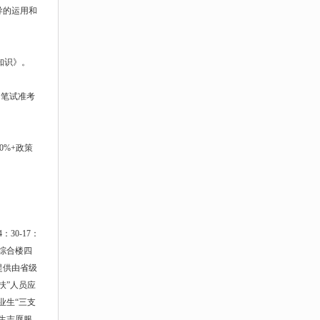
导的运用和
合知识》。
印笔试准考
0%+政策
30-17：
局综合楼四
提供由省级
扶”人员应
业生“三支
生志愿服