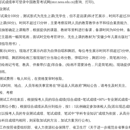
成绩单可登录中国教育考试网(ntce.neea.edu.cn)查询、打印)。
专业测试
试满分100分，测试形式为无生上课(无学生，但不是说课)和才艺展示，时间不超过2
生上课(60分)。时间不超过15分钟，主要考察应聘人员的教育教学水平和综合素质能力
组抽签确定上课顺序，根据提供的课题、教材等资料进行备课，备课时间为60分钟。
定主题画一幅简笔画，面试时交给考官评分。无生上课的教材为“安徽少年儿童出版社”
师指导用书》。
艺展示(40分)。现场才艺展示内容为自弹自唱和舞蹈。每位考生展示时间不得超过5分
据弹唱、舞蹈和绘画三项现场打分当场公布分数。弹唱20分，舞蹈10分，简笔画10分
的绘画记号笔、教具、伴奏带(U盘)等自备。(绘画不需要涂色，只是简笔画)。现场提
画纸。
业测试费用：每人80元，在资格复审时收取。
试时间、地点、人员等相关事宜将在“怀远县人民政府”网站公告，请考生及时关注。
体检、考察
业测试工作结束后，根据报考人员的综合成绩(综合成绩=笔试成绩×60%+专业测试成绩×
留两位小数)，根据综合成绩从高分到低分，按1：1比例确定参加体检人员(若出现总成
次以报考人员的专业测试成绩、笔试成绩、笔试中“学科专业知识”成绩为依据，从高
各科目成绩均相同，则采取加试的方法，加试方案另行公布)。
体检工作按照省委组织部、省人力资源社会保障厅、省卫生厅《关于进一步规范全省事业