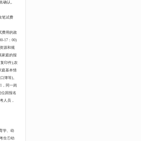
报名确认。
取笔试费
试费用的政
17：00)
土资源和规
镇家庭的报
复印件);农
家庭基本情
口簿等)。
1，同一岗
岗位因报名
报考人员，
育学、幼
考生①幼