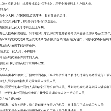
100名招聘计划中统筹安排30名招聘计划，用于专项招聘本县户籍人员。
招聘条件
具有中华人民共和国国籍;遵纪守法，具有良好的品行。
年龄在30周岁以下，即1991年9月(含)以后出生。
具有国家承认的大学专科及以上学历。
具有幼儿园教师资格证。对于在2021年及2022年教师资
格考试中受疫情影响考生(2021年及
(NTCE)笔试成绩单或面试成绩单“受到疫情影响”栏标注为“是”)，可以参加
教师招聘
具有适应职位要求的身体条件。
列情形之一的人员，不得报考：
不符合招聘岗位条件要求的人员;
在读的全日制普通高校非应届毕业生;
现役军人;
在各级各类事业单位公开招聘中因违反《事业单位公开招聘违纪违规行为处理规定》被
应聘人员诚信档案库,且记录期限未满的人员;
曾因犯罪受过刑事处罚的人员和曾被开除公职的人员、受到党纪政纪处分期限未满或者
员、处于刑事处罚期间或者正在接受司法调查尚未做出结论的人员;
本县在编在岗教师;
按照国家、省有关规定，尚在最低服务年限内的机关、事业单位正式在编工作人员;
法律规定不得参加报考或聘用为事业单位工作人员的其他情形人员。