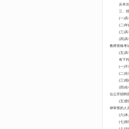
从本次
三、
(一)
(二)
(三)
(四)
教师资格考试
(五)
有下
(一)
(二)
(三)
(四)
位公开招聘
(五)
律审查的人
(六)
(七)
(八)