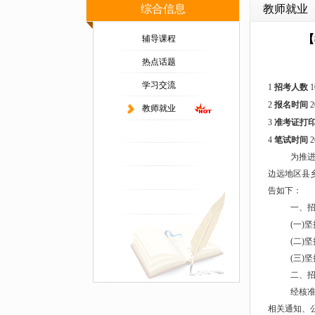
综合信息
教师就业
【
辅导课程
热点话题
学习交流
1
招考人数
1
2
报名时间
2
教师就业
3
准考证打
4
笔试时间
2
为推
边远地区县
告如下：
一、
(一)
(二)
(三)
二、
经核准
相关通知、公告均