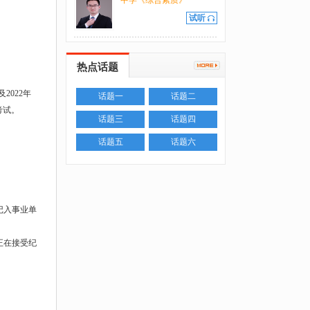
中学《综合素质》
试听
热点话题
2022年
话题一
话题二
考试。
话题三
话题四
话题五
话题六
记入事业单
正在接受纪