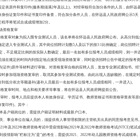
鉴定表原件和复印件(服务期须满2年及以上)。对经审核符合加分条件的人员，由怀远
存身份证复印件和证书复印件备查，符合加分条件人员，在怀远县人民政府网公示5天
定程序将笔试合成成绩增加2分。
现场资格复审
资格复审对象为拟入围专业测试人员，该名单将在怀远县人民政府网公布。从高分到低
确定进入专业测试人员，其中岗位招聘计划数5人及以下的按3:1比例确定，岗位招聘计
1确定，不足规定比例的按实际人数确定，最后一名如有多位报考人员成绩相同，则一并
员须在规定的时间内到指定地点接受现场资格复审，同时提供招聘公告中规定的报考
书(证件)原件等材料进行审验。对资格复审合格的应聘人员，发放专业测试通知书。经
按时参加现场资格复审的，取消其参加专业测试资格。由此出现人选缺额的，在规定
分到低分依次等额递补(递补人员最后一名如有多位报考人员成绩相同，一并进入)。
资格复审时间、地点和相关要求等事项，将在怀远县人民政府网提前公告。
复审时，报考人员应提供本人有效身份证、学历证书、教师资格证书和资格审查表等原
存复印件)。其中：
考本县户籍岗位的，需提供户籍证明材料或最新户口本。
机关、事业单位在编人员的，须提供有人事管理权限的主管机关出具的同意报考意见书
在2021年及2022年教师资格考试中受疫情影响(2021年及2022年教师资格考试(NTCE)笔
到疫情影响”栏标注为“是”)的考生，需提供2021、2022年幼儿园
教师资格考试成绩
单。