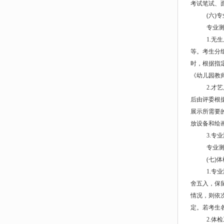
考试笔试、面试
(六)
专业测
1.无
等。考生分
时，根据指
《幼儿园教
2.才
后由评委根
展示所需要
放设备和绘
3.专
专业测
(七)
1.专
舍五入，保
情况，则依
定。若考生
2.