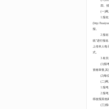
四、
(一)
1.报
(http://
报。
2.报
统”进行报
上传本人电子
式。
3.有
(1)
资格审查,
(2)
(二)
1.报
2.报
得改报其他岗
(三)