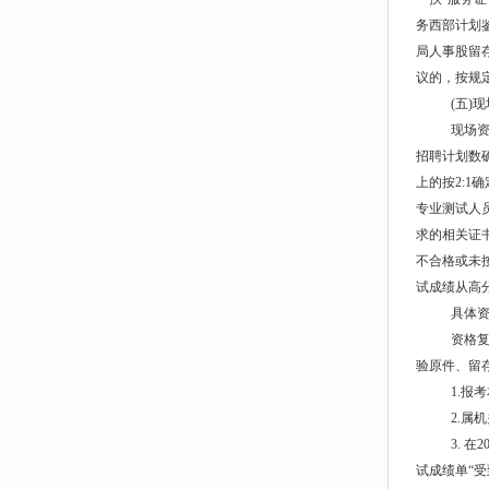
务西部计划
局人事股留
议的，按规
(五)
现场
招聘计划数
上的按2:
专业测试人
求的相关证
不合格或未
试成绩从高
具体
资格
验原件、留
1.报
2.属
3. 
试成绩单“受