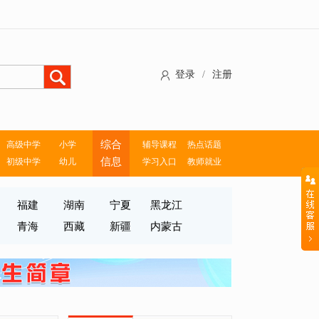
登录
/
注册
综合
高级中学
小学
辅导课程
热点话题
信息
初级中学
幼儿
学习入口
教师就业
福建
湖南
宁夏
黑龙江
青海
西藏
新疆
内蒙古