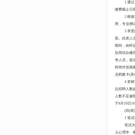
1.通
缴费截止日期
2.根
用，专业测
3.
策。此类人员报
期间，由怀
划局综合楼
考人员，提
村绝对贫困
况档案卡(
4.资
位招聘人数
人数不足被取
于9月10日1
(四)
1.笔
笔试
儿心理学、